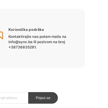
Korisnička podrška
Kontaktirajte nas putem maila na
info@sync.ba ili pozivom na broj
+38736835281.
Prijavi se