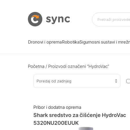
Dronovi i oprema
Robotika
Sigurnosni sustavi i mre
Početna
/ Proizvodi označeni “HydroVac”
Poredaj od zadnjeg
Pribor i dodatna oprema
Shark sredstvo za čišćenje HydroVac
5320NU200EUUK