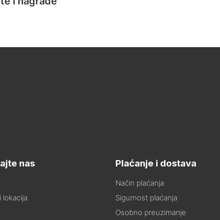
te i nagrade
ajte nas
Plaćanje i dostava
Način plaćanja
 lokacija
Sigurnost plaćanja
Osobno preuzimanje