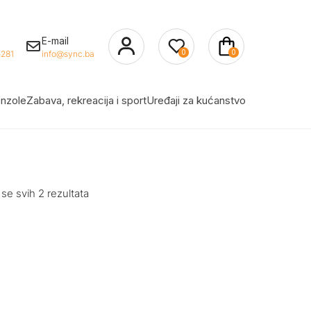
E-mail
0
0
281
info@sync.ba
nzole
Zabava, rekreacija i sport
Uređaji za kućanstvo
 se svih 2 rezultata