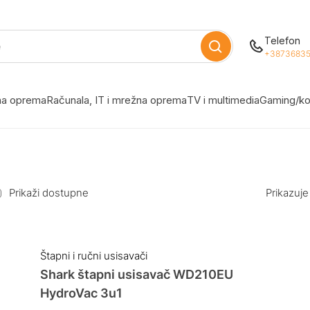
Telefon
+38736835
žna oprema
Računala, IT i mrežna oprema
TV i multimedia
Gaming/ko
Prikaži dostupne
Prikazuje
Štapni i ručni usisavači
Shark štapni usisavač WD210EU
HydroVac 3u1