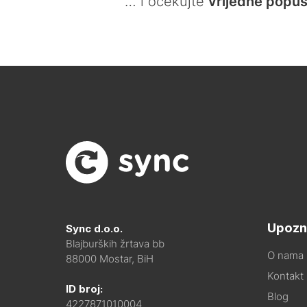
… i očekujte
vrijedne popus
Upozn
Sync d.o.o.
Blajburških žrtava bb
O nama
88000 Mostar, BiH
Kontakt i
ID broj:
Blog
4227871010004