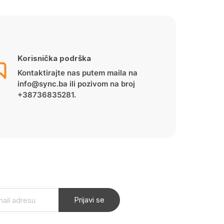
Korisnička podrška
Kontaktirajte nas putem maila na
info@sync.ba ili pozivom na broj
+38736835281.
Prijavi se