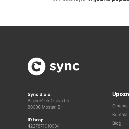
Upozn
Sync d.o.o.
Blajburških žrtava bb
O nama
88000 Mostar, BiH
Kontakt i
ID broj:
Blog
4227871010004