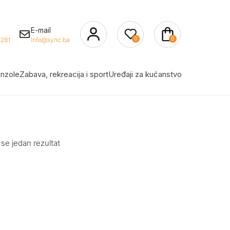
E-mail
0
0
281
info@sync.ba
nzole
Zabava, rekreacija i sport
Uređaji za kućanstvo
 se jedan rezultat