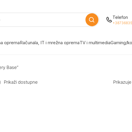
Telefon
+38736835
žna oprema
Računala, IT i mrežna oprema
TV i multimedia
Gaming/ko
ery Base”
Prikaži dostupne
Prikazuje