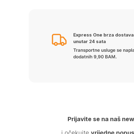
Express One brza dostava
unutar 24 sata
Transportne usluge se napl
dodatnih 9,90 BAM.
Prijavite se na naš new
… i očekujte
vrijedne popus