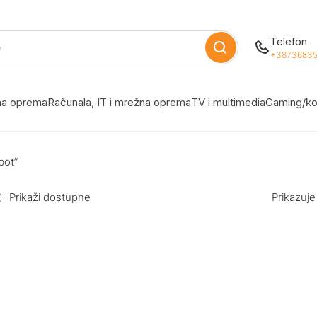
Telefon
+38736835
žna oprema
Računala, IT i mrežna oprema
TV i multimedia
Gaming/ko
bot”
Prikaži dostupne
Prikazuje