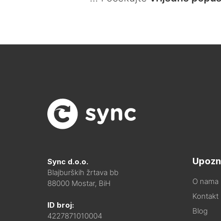
Upozn
Sync d.o.o.
Blajburških žrtava bb
O nama
88000 Mostar, BiH
Kontakt i
ID broj:
Blog
4227871010004