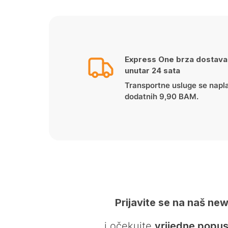
Express One brza dostava
unutar 24 sata
Transportne usluge se napl
dodatnih 9,90 BAM.
Prijavite se na naš new
… i očekujte
vrijedne popus