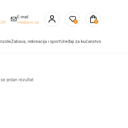
E-mail
0
0
281
info@sync.ba
nzole
Zabava, rekreacija i sport
Uređaji za kućanstvo
 se jedan rezultat