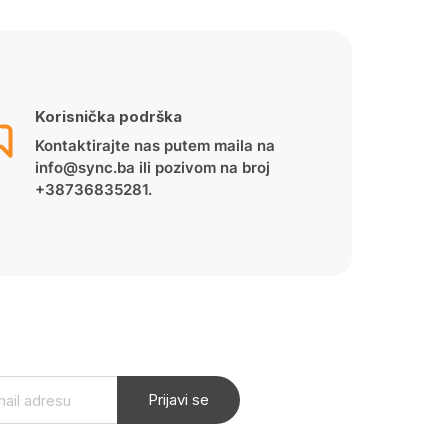
Korisnička podrška
Kontaktirajte nas putem maila na
info@sync.ba ili pozivom na broj
+38736835281.
Prijavi se