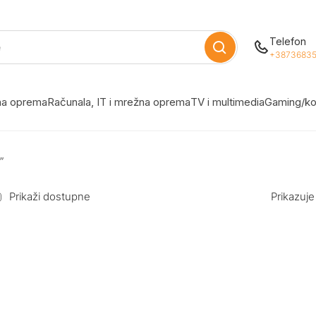
Telefon
+38736835
žna oprema
Računala, IT i mrežna oprema
TV i multimedia
Gaming/ko
”
Prikaži dostupne
Prikazuje