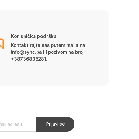
Korisnička podrška
Kontaktirajte nas putem maila na
info@sync.ba ili pozivom na broj
+38736835281.
Prijavi se