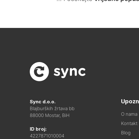
Upozn
Sync d.o.o.
Blajburških žrtava bb
O nama
88000 Mostar, BiH
Kontakt i
ID broj:
Blog
4227871010004