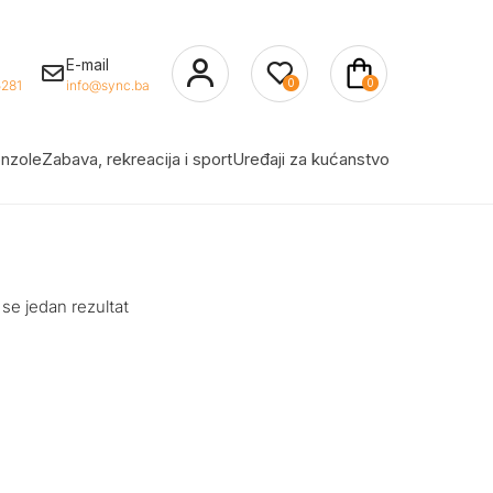
E-mail
0
0
281
info@sync.ba
nzole
Zabava, rekreacija i sport
Uređaji za kućanstvo
 se jedan rezultat