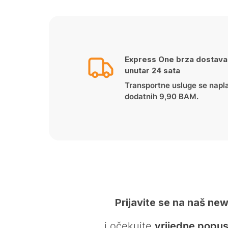
Express One brza dostava
unutar 24 sata
Transportne usluge se napl
dodatnih 9,90 BAM.
Prijavite se na naš new
… i očekujte
vrijedne popus