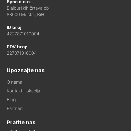
Sync d.o.o.
Blajburških žrtava bb
88000 Mostar, BiH
ID broj:
4227871010004
PDV broj:
227871010004
Upoznajte nas
O nama
Kontakt i lokacija
Blog
Partneri
Pratite nas