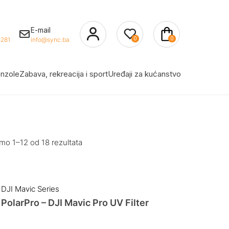
E-mail
0
0
281
info@sync.ba
nzole
Zabava, rekreacija i sport
Uređaji za kućanstvo
mo 1–12 od 18 rezultata
DJI Mavic Series
PolarPro – DJI Mavic Pro UV Filter