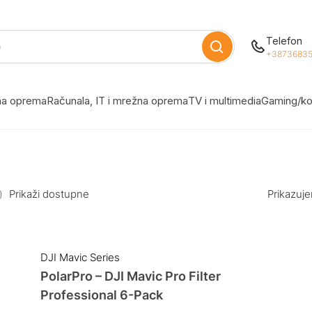
Telefon
+38736835
žna oprema
Računala, IT i mrežna oprema
TV i multimedia
Gaming/ko
Prikaži dostupne
Prikazuje
DJI Mavic Series
PolarPro – DJI Mavic Pro Filter
Professional 6-Pack