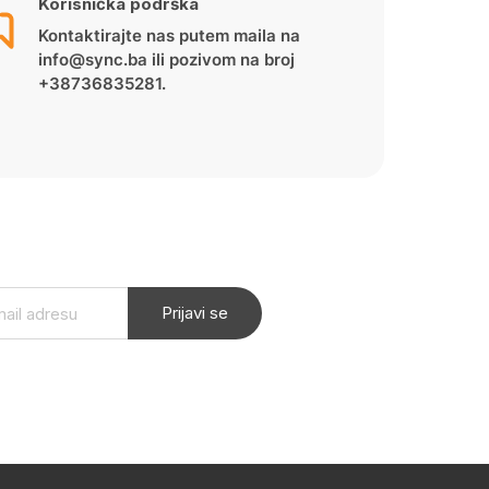
Korisnička podrška
Kontaktirajte nas putem maila na
info@sync.ba ili pozivom na broj
+38736835281.
Prijavi se