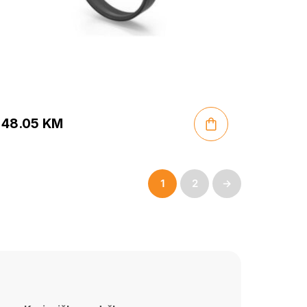
48.05
KM
1
2
→