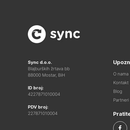
Upozn
Sync d.o.o.
Blajburških žrtava bb
O nama
88000 Mostar, BiH
Kontakt i
ID broj:
Blog
4227871010004
Partneri
PDV broj:
Pratit
227871010004