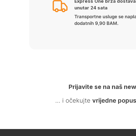
Express One brza dostava
unutar 24 sata
Transportne usluge se napl
dodatnih 9,90 BAM.
Prijavite se na naš new
… i očekujte
vrijedne popus