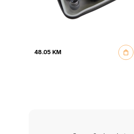
48.05
KM