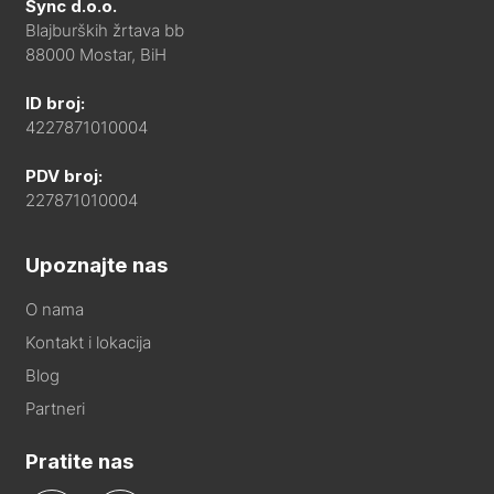
Sync d.o.o.
Blajburških žrtava bb
88000 Mostar, BiH
ID broj:
4227871010004
PDV broj:
227871010004
Upoznajte nas
O nama
Kontakt i lokacija
Blog
Partneri
Pratite nas