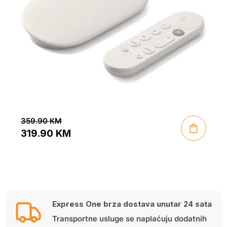
359.90
KM
319.90
KM
Original
Current
price
price
was:
is:
359.90 KM.
319.90 KM.
Express One brza dostava unutar 24 sata
Transportne usluge se naplaćuju dodatnih