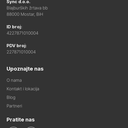
Sync d.o.o.
Blajburških žrtava bb
88000 Mostar, BiH
ID broj:
4227871010004
PDV broj:
227871010004
Upoznajte nas
O nama
Kontakt i lokacija
Blog
Partneri
Pratite nas