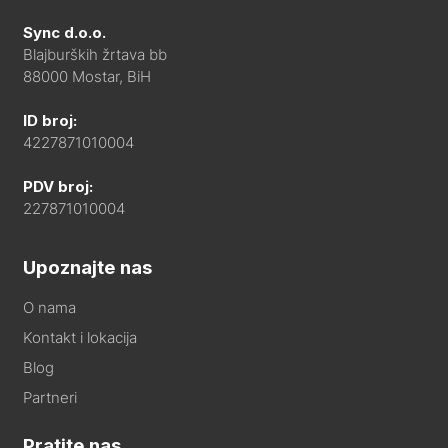
Sync d.o.o.
Blajburških žrtava bb
88000 Mostar, BiH
ID broj:
4227871010004
PDV broj:
227871010004
Upoznajte nas
O nama
Kontakt i lokacija
Blog
Partneri
Pratite nas