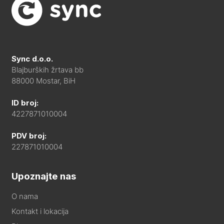
Sync d.o.o.
Blajburških žrtava bb
88000 Mostar, BiH
ID broj:
4227871010004
PDV broj:
227871010004
Upoznajte nas
O nama
Kontakt i lokacija