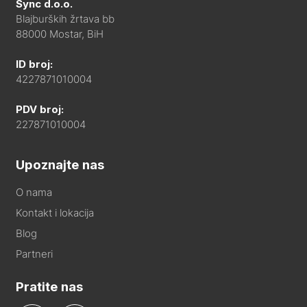
Sync d.o.o.
Blajburških žrtava bb
88000 Mostar, BiH
ID broj:
4227871010004
PDV broj:
227871010004
Upoznajte nas
O nama
Kontakt i lokacija
Blog
Partneri
Pratite nas