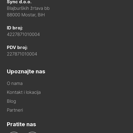
Sync d.o.o.
Blajburških žrtava bb
88000 Mostar, BiH
ID broj:
4227871010004
PDV broj:
227871010004
Upoznajte nas
O nama
Kontakt i lokacija
Blog
Partneri
Pratite nas