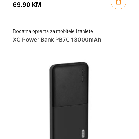
69.90
KM
Original
Current
price
price
was:
is:
Dodatna oprema za mobitele i tablete
89.00 KM.
69.90 KM.
XO Power Bank PB70 13000mAh