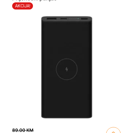
AKCIJA!
89.00
KM