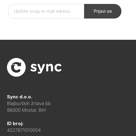
Prijavi se
Sync d.o.o.
Blajburških žrtava bb
88000 Mostar, BiH
ID broj:
4227871010004