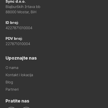
Sync d.o.o.
Blajburških žrtava bb
88000 Mostar, BiH
ID broj:
4227871010004
PDV broj:
227871010004
Upoznajte nas
O nama
Kontakt i lokacija
Blog
Partneri
Pratite nas