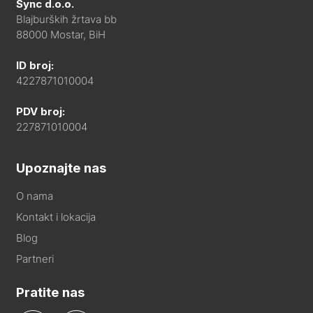
Sync d.o.o.
Blajburških žrtava bb
88000 Mostar, BiH
ID broj:
4227871010004
PDV broj:
227871010004
Upoznajte nas
O nama
Kontakt i lokacija
Blog
Partneri
Pratite nas