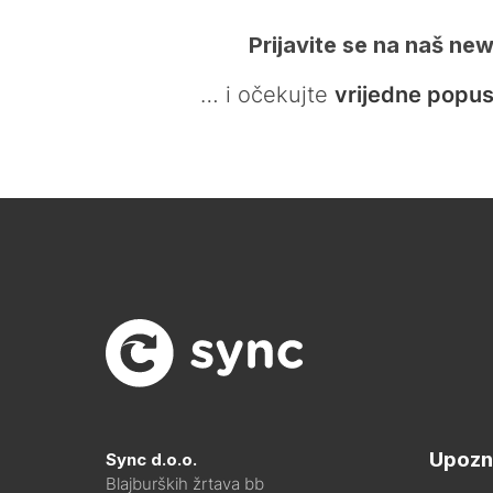
Prijavite se na naš new
… i očekujte
vrijedne popus
Upozn
Sync d.o.o.
Blajburških žrtava bb