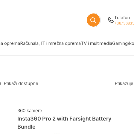
Telefon
+38736835
žna oprema
Računala, IT i mrežna oprema
TV i multimedia
Gaming/ko
Prikaži dostupne
Prikazuje
360 kamere
Insta360 Pro 2 with Farsight Battery
Bundle