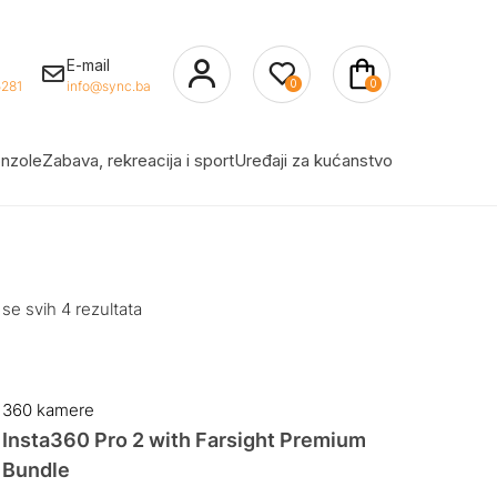
E-mail
0
0
281
info@sync.ba
nzole
Zabava, rekreacija i sport
Uređaji za kućanstvo
 se svih 4 rezultata
360 kamere
Insta360 Pro 2 with Farsight Premium
Bundle