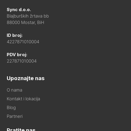
Sync d.o.o.
Blajburških žrtava bb
88000 Mostar, BiH
ID broj:
4227871010004
PDV broj:
227871010004
Upoznajte nas
O nama
Kontakt i lokacija
Blog
Partneri
Pratite nas