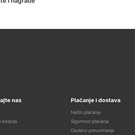
te i nagrade
ajte nas
Plaćanje i dostava
Način plaćanja
 lokacija
Sigurnost plaćanja
Osobno preuzimanje