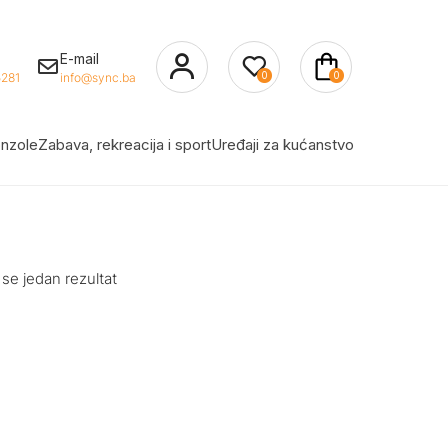
E-mail
0
0
281
info@sync.ba
nzole
Zabava, rekreacija i sport
Uređaji za kućanstvo
 se jedan rezultat