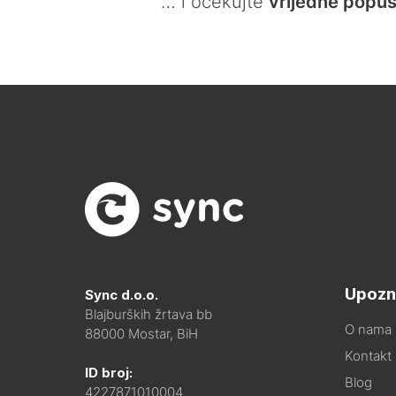
… i očekujte
vrijedne popus
Upozn
Sync d.o.o.
Blajburških žrtava bb
O nama
88000 Mostar, BiH
Kontakt i
ID broj:
Blog
4227871010004