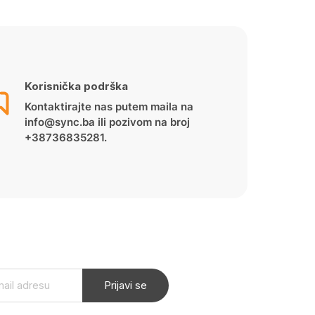
Korisnička podrška
Kontaktirajte nas putem maila na
info@sync.ba ili pozivom na broj
+38736835281.
Prijavi se