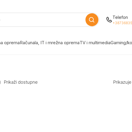
Telefon
+38736835
žna oprema
Računala, IT i mrežna oprema
TV i multimedia
Gaming/ko
Prikaži dostupne
Prikazuje