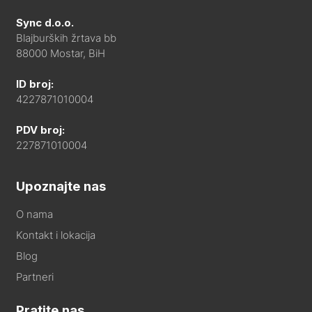
Sync d.o.o.
Blajburških žrtava bb
88000 Mostar, BiH
ID broj:
4227871010004
PDV broj:
227871010004
Upoznajte nas
O nama
Kontakt i lokacija
Blog
Partneri
Pratite nas