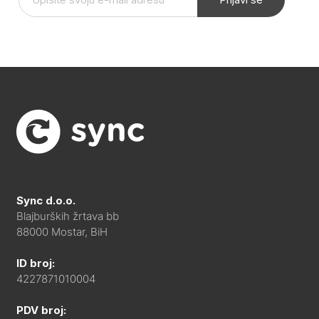
Sync d.o.o.
Blajburških žrtava bb
88000 Mostar, BiH
ID broj:
4227871010004
PDV broj: