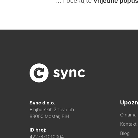
… i očekujte
vrijedne popus
Upozn
Sync d.o.o.
Blajburških žrtava bb
O nama
88000 Mostar, BiH
Kontakt i
ID broj:
Blog
4227871010004