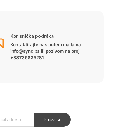
Korisnička podrška
Kontaktirajte nas putem maila na
info@sync.ba ili pozivom na broj
+38736835281.
Prijavi se