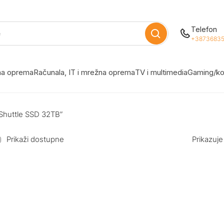
Telefon
+38736835
žna oprema
Računala, IT i mrežna oprema
TV i multimedia
Gaming/ko
 Shuttle SSD 32TB”
Prikaži dostupne
Prikazuje