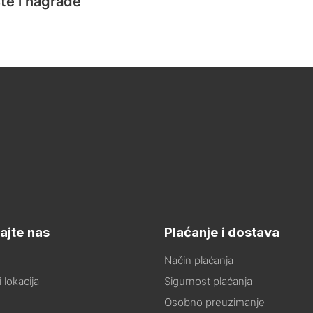
te i nagrade
ajte nas
Plaćanje i dostava
Način plaćanja
 lokacija
Sigurnost plaćanja
Osobno preuzimanje