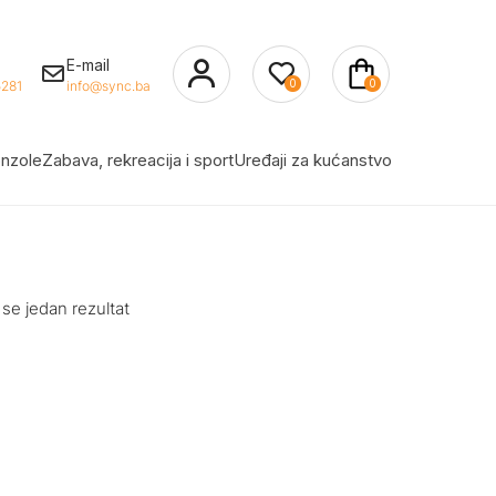
E-mail
0
0
281
info@sync.ba
nzole
Zabava, rekreacija i sport
Uređaji za kućanstvo
 se jedan rezultat