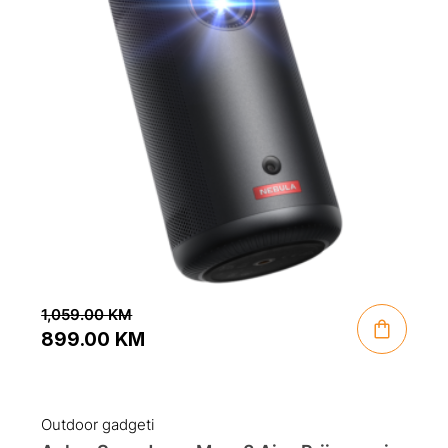
1,059.00
KM
899.00
KM
Original
Current
price
price
was:
is:
Outdoor gadgeti