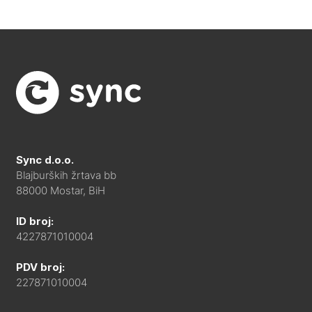
Sync d.o.o.
Blajburških žrtava bb
88000 Mostar, BiH
ID broj:
4227871010004
PDV broj:
227871010004