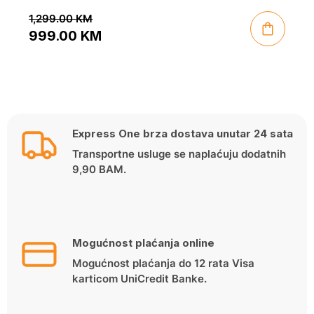
1,299.00
KM
999.00
KM
Original
Current
price
price
was:
is:
1,299.00 KM.
999.00 KM.
Express One brza dostava unutar 24 sata
Transportne usluge se naplaćuju dodatnih
9,90 BAM.
Mogućnost plaćanja online
Mogućnost plaćanja do 12 rata Visa
karticom UniCredit Banke.