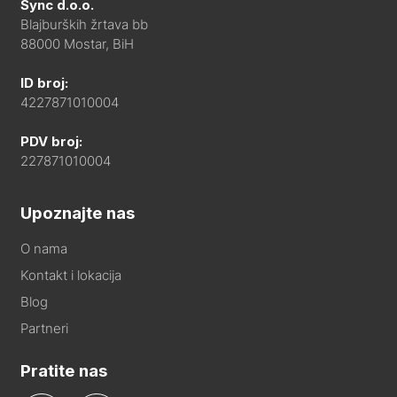
Sync d.o.o.
Blajburških žrtava bb
88000 Mostar, BiH
ID broj:
4227871010004
PDV broj:
227871010004
Upoznajte nas
O nama
Kontakt i lokacija
Blog
Partneri
Pratite nas