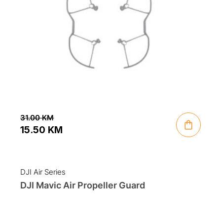
31.00
KM
15.50
KM
Original
Current
price
price
was:
is:
DJI Air Series
31.00 KM.
15.50 KM.
DJI Mavic Air Propeller Guard