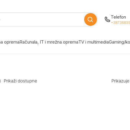
Telefon
+38736835
žna oprema
Računala, IT i mrežna oprema
TV i multimedia
Gaming/ko
Prikaži dostupne
Prikazuje