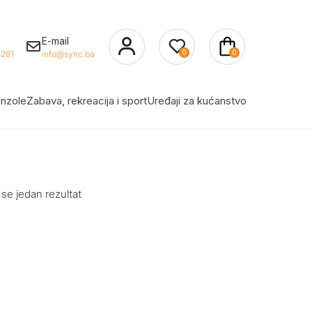
E-mail
0
0
281
info@sync.ba
nzole
Zabava, rekreacija i sport
Uređaji za kućanstvo
 se jedan rezultat