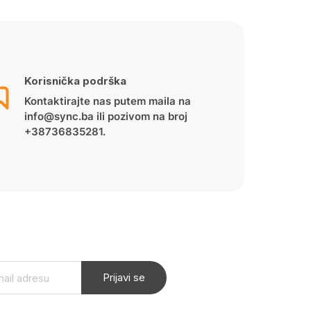
Korisnička podrška
Kontaktirajte nas putem maila na
info@sync.ba ili pozivom na broj
+38736835281.
Prijavi se