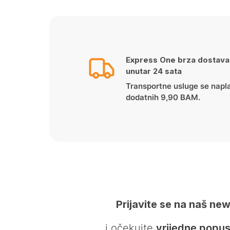
Express One brza dostava
unutar 24 sata
Transportne usluge se napl
dodatnih 9,90 BAM.
Prijavite se na naš new
… i očekujte
vrijedne popus