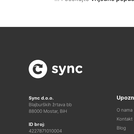
Upozn
Sync d.o.o.
Blajburških žrtava bb
O nama
88000 Mostar, BiH
Kontakt i
ID broj:
Blog
4227871010004