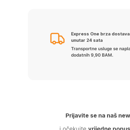
was:
is:
44.90 KM.
39.90 KM.
Express One brza dostava
unutar 24 sata
Transportne usluge se napl
dodatnih 9,90 BAM.
Prijavite se na naš new
… i očekujte
vrijedne popus