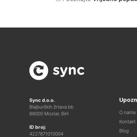
Upozn
Sync d.o.o.
Blajburških žrtava bb
O nama
88000 Mostar, BiH
Kontakt i
ID broj:
Blog
4227871010004