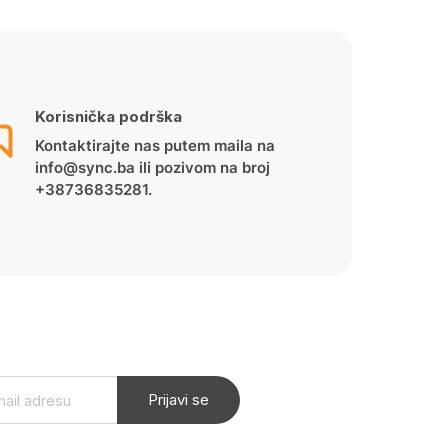
Korisnička podrška
Kontaktirajte nas putem maila na
info@sync.ba ili pozivom na broj
+38736835281.
Prijavi se