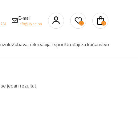
E-mail
0
0
281
info@sync.ba
nzole
Zabava, rekreacija i sport
Uređaji za kućanstvo
 se jedan rezultat