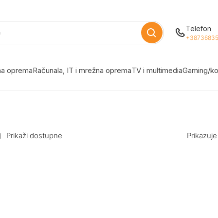
Telefon
+38736835
žna oprema
Računala, IT i mrežna oprema
TV i multimedia
Gaming/ko
Prikaži dostupne
Prikazuje