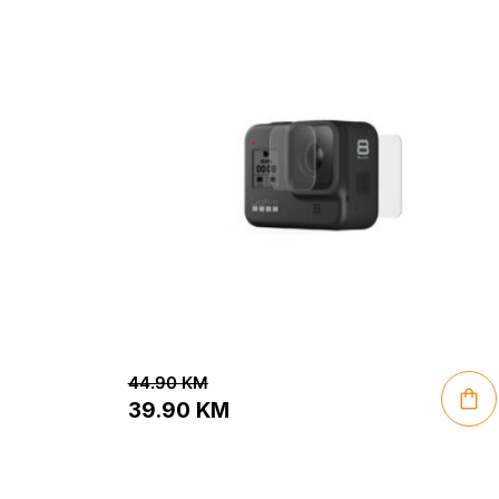
44.90
KM
39.90
KM
Original
Current
price
price