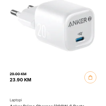
29.00
KM
23.90
KM
Original
Current
price
price
was:
is:
Laptopi
29.00 KM.
23.90 KM.