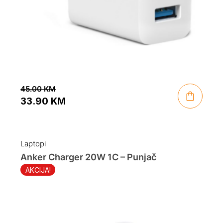
45.00
KM
33.90
KM
Original
Current
price
price
was:
is:
Laptopi
45.00 KM.
33.90 KM.
Anker Charger 20W 1C – Punjač
AKCIJA!