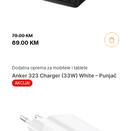
79.00
KM
69.00
KM
Original
Current
price
price
was:
is:
Dodatna oprema za mobitele i tablete
79.00 KM.
69.00 KM.
Anker 323 Charger (33W) White – Punjač
AKCIJA!