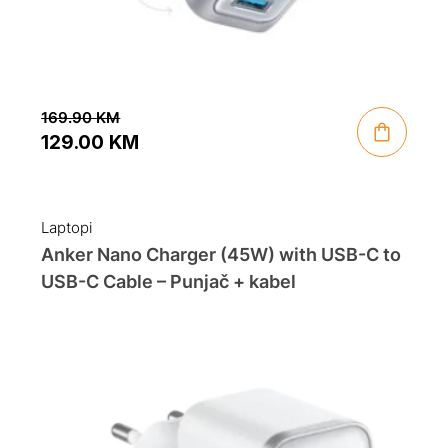
169.90
KM
129.00
KM
Original
Current
price
price
was:
is:
Laptopi
169.90 KM.
129.00 KM.
Anker Nano Charger (45W) with USB-C to
USB-C Cable – Punjač + kabel