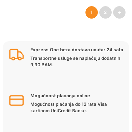
price
price
1
2
→
was:
is:
45.00 KM.
39.90 KM.
Express One brza dostava unutar 24 sata
Transportne usluge se naplaćuju dodatnih
9,90 BAM.
Mogućnost plaćanja online
Mogućnost plaćanja do 12 rata Visa
karticom UniCredit Banke.