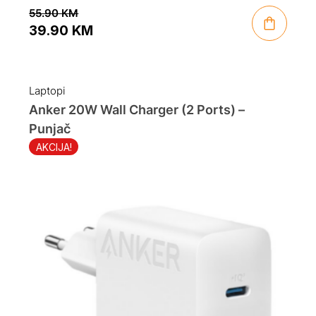
55.90
KM
39.90
KM
Original
Current
price
price
was:
is:
Laptopi
55.90 KM.
39.90 KM.
Anker 20W Wall Charger (2 Ports) –
Punjač
AKCIJA!