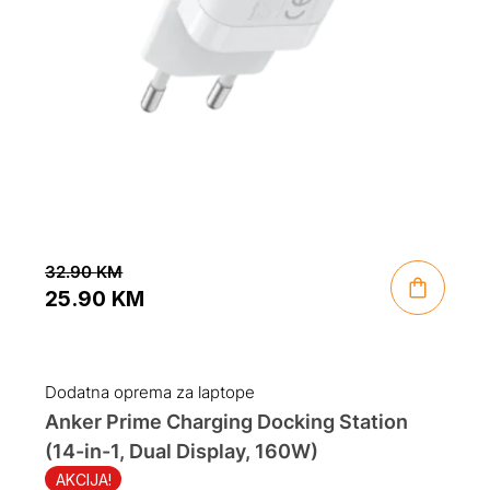
32.90
KM
25.90
KM
Original
Current
price
price
was:
is:
Dodatna oprema za laptope
32.90 KM.
25.90 KM.
Anker Prime Charging Docking Station
(14-in-1, Dual Display, 160W)
AKCIJA!