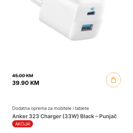
45.00
KM
39.90
KM
Original
Current
price
price
was:
is:
Dodatna oprema za mobitele i tablete
45.00 KM.
39.90 KM.
Anker 323 Charger (33W) Black – Punjač
AKCIJA!