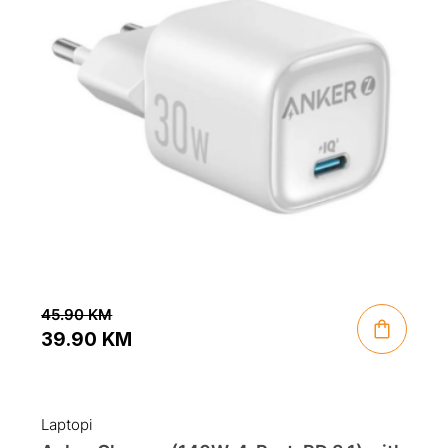
45.90
KM
39.90
KM
Original
Current
price
price
was:
is:
Laptopi