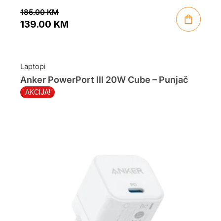
185.00
KM
139.00
KM
Original
Current
price
price
was:
is:
Laptopi
185.00 KM.
139.00 KM.
Anker PowerPort III 20W Cube – Punjač
AKCIJA!