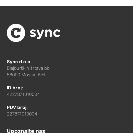
Sync d.o.o.
Blajburških žrtava bb
88000 Mostar, BiH
ID broj:
4227871010004
PDV broj:
227871010004
Upoznajte nas