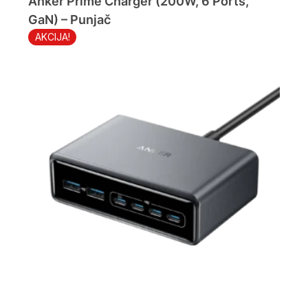
Anker Prime Charger (200W, 6 Ports,
GaN) – Punjač
AKCIJA!