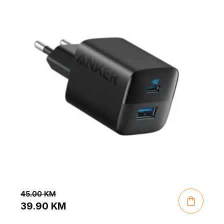
45.00
KM
39.90
KM
Original
Current