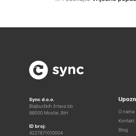
Upozn
Sync d.o.o.
Blajburških žrtava bb
O nama
88000 Mostar, BiH
Kontakt i
ID broj:
Blog
4227871010004