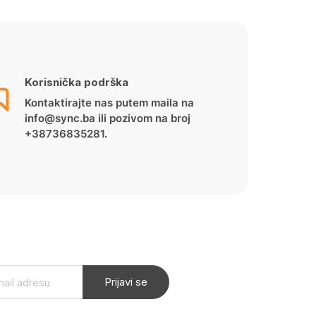
Korisnička podrška
Kontaktirajte nas putem maila na
info@sync.ba ili pozivom na broj
+38736835281.
Prijavi se