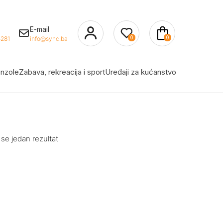
E-mail
0
0
281
info@sync.ba
nzole
Zabava, rekreacija i sport
Uređaji za kućanstvo
 se jedan rezultat