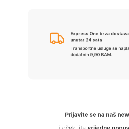
Express One brza dostava
unutar 24 sata
Transportne usluge se napl
dodatnih 9,90 BAM.
Prijavite se na naš new
… i očekujte
vrijedne popus