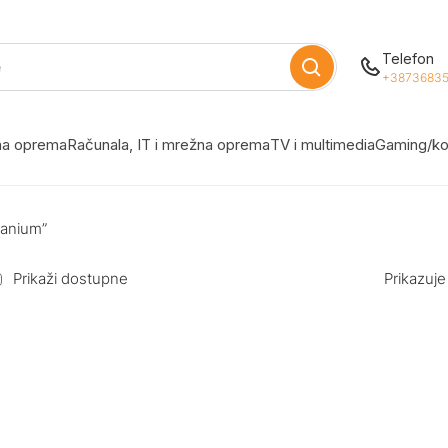
Telefon
+38736835
žna oprema
Računala, IT i mrežna oprema
TV i multimedia
Gaming/ko
tanium”
Prikaži dostupne
Prikazuje