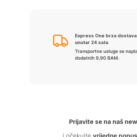
Express One brza dostava
unutar 24 sata
Transportne usluge se napl
dodatnih 9,90 BAM.
Prijavite se na naš new
… i očekujte
vrijedne popus