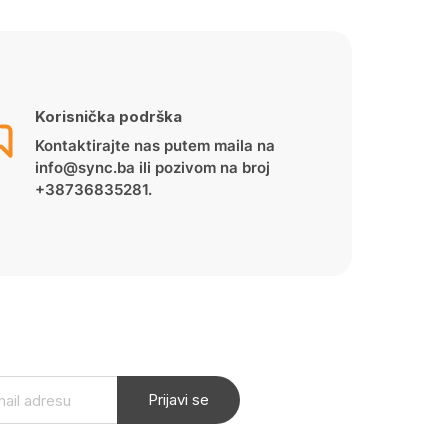
Korisnička podrška
Kontaktirajte nas putem maila na
info@sync.ba ili pozivom na broj
+38736835281.
Prijavi se