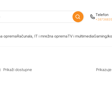
Telefon
+38736835
žna oprema
Računala, IT i mrežna oprema
TV i multimedia
Gaming/ko
Prikaži dostupne
Prikazuje