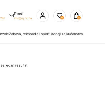
E-mail
0
0
281
info@sync.ba
nzole
Zabava, rekreacija i sport
Uređaji za kućanstvo
 se jedan rezultat