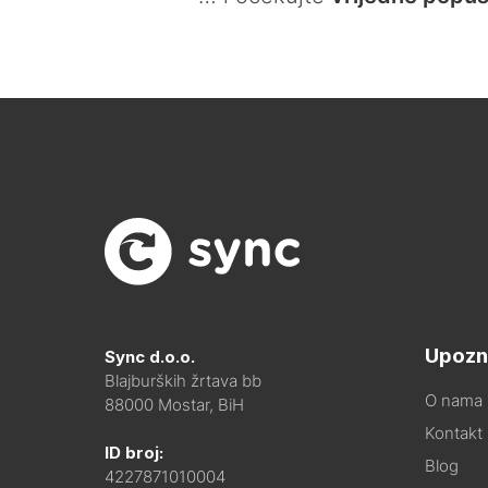
Upozn
Sync d.o.o.
Blajburških žrtava bb
O nama
88000 Mostar, BiH
Kontakt i
ID broj:
Blog
4227871010004