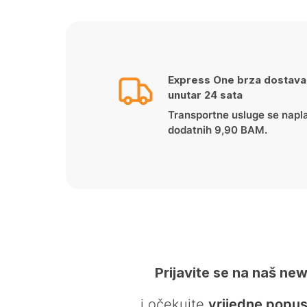
Express One brza dostava
unutar 24 sata
Transportne usluge se napl
dodatnih 9,90 BAM.
Prijavite se na naš new
… i očekujte
vrijedne popus