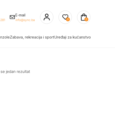
E-mail
0
0
281
info@sync.ba
nzole
Zabava, rekreacija i sport
Uređaji za kućanstvo
 se jedan rezultat