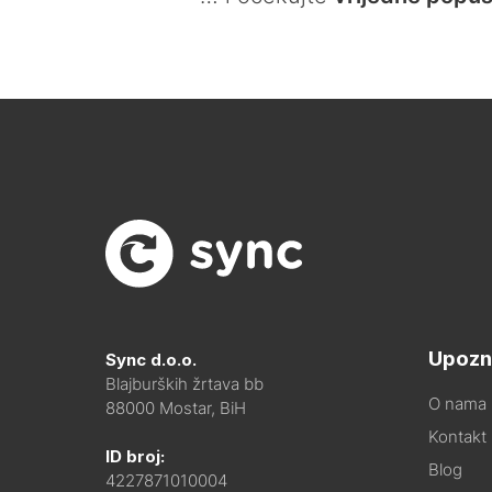
Upozn
Sync d.o.o.
Blajburških žrtava bb
O nama
88000 Mostar, BiH
Kontakt i
ID broj:
Blog
4227871010004