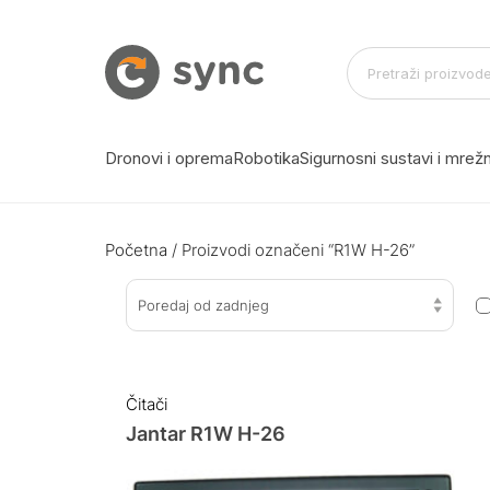
Dronovi i oprema
Robotika
Sigurnosni sustavi i mre
Početna
/ Proizvodi označeni “R1W H-26”
Poredaj od zadnjeg
Čitači
Jantar R1W H-26