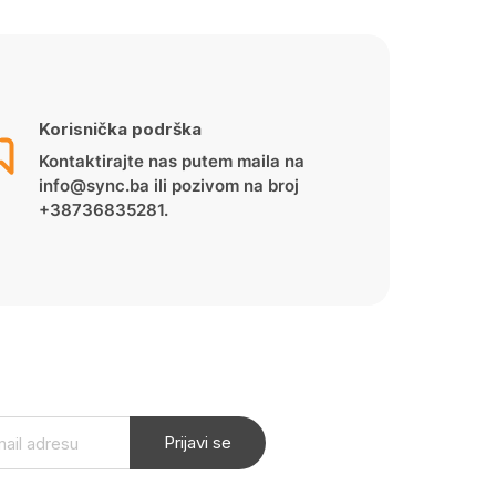
Korisnička podrška
Kontaktirajte nas putem maila na
info@sync.ba ili pozivom na broj
+38736835281.
Prijavi se