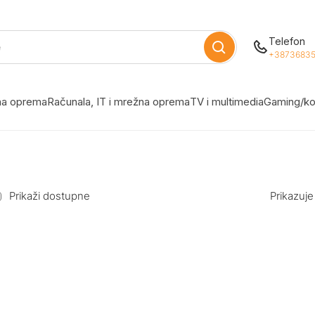
Telefon
+38736835
žna oprema
Računala, IT i mrežna oprema
TV i multimedia
Gaming/ko
Prikaži dostupne
Prikazuje