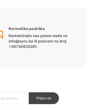
Korisnička podrška
Kontaktirajte nas putem maila na
info@sync.ba ili pozivom na broj
+38736835281.
Prijavi se