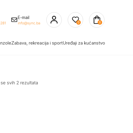
E-mail
0
0
281
info@sync.ba
nzole
Zabava, rekreacija i sport
Uređaji za kućanstvo
 se svih 2 rezultata