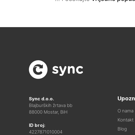
Upozn
Sync d.o.o.
Blajburških žrtava bb
O nama
88000 Mostar, BiH
Kontakt i
ID broj:
Blog
4227871010004