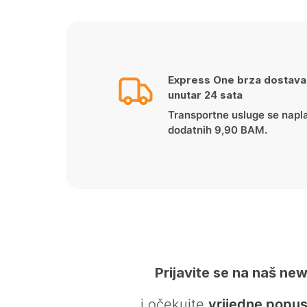
Express One brza dostava
unutar 24 sata
Transportne usluge se napl
dodatnih 9,90 BAM.
Prijavite se na naš new
… i očekujte
vrijedne popus