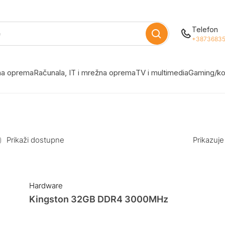
Telefon
+38736835
žna oprema
Računala, IT i mrežna oprema
TV i multimedia
Gaming/ko
Prikaži dostupne
Prikazuje
Hardware
Kingston 32GB DDR4 3000MHz