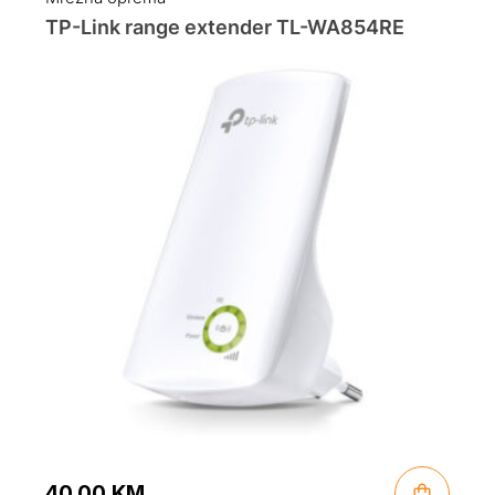
TP-Link range extender TL-WA854RE
40.00
KM