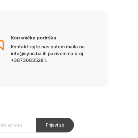
Korisnička podrška
Kontaktirajte nas putem maila na
info@sync.ba ili pozivom na broj
+38736835281.
Prijavi se