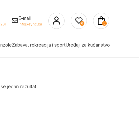
E-mail
0
0
281
info@sync.ba
nzole
Zabava, rekreacija i sport
Uređaji za kućanstvo
 se jedan rezultat