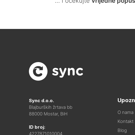
… i očekujte
vrijedne popus
Upozn
Sync d.o.o.
Blajburških žrtava bb
O nama
88000 Mostar, BiH
Kontakt i
ID broj:
Blog
4227871010004