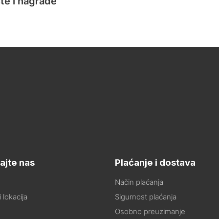
te i nagrade
ajte nas
Plaćanje i dostava
Način plaćanja
 lokacija
Sigurnost plaćanja
Osobno preuzimanje