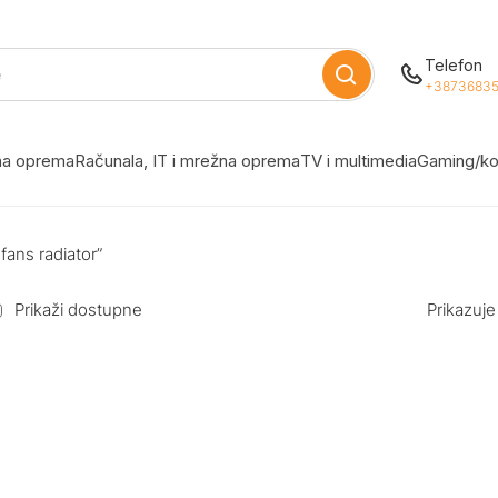
Telefon
+38736835
žna oprema
Računala, IT i mrežna oprema
TV i multimedia
Gaming/ko
fans radiator”
Prikaži dostupne
Prikazuje