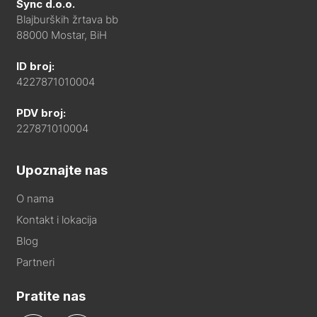
Sync d.o.o.
Blajburških žrtava bb
88000 Mostar, BiH
ID broj:
4227871010004
PDV broj:
227871010004
Upoznajte nas
O nama
Kontakt i lokacija
Blog
Partneri
Pratite nas