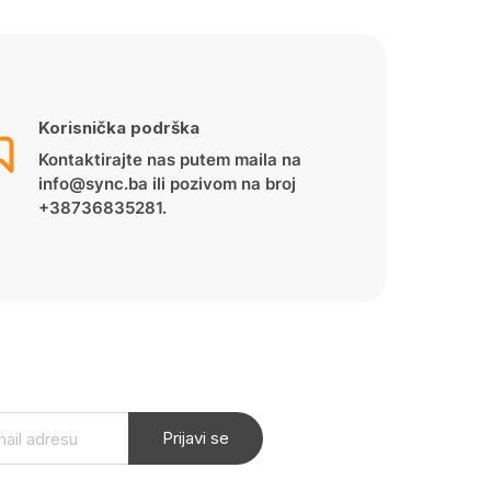
Korisnička podrška
Kontaktirajte nas putem maila na
info@sync.ba ili pozivom na broj
+38736835281.
Prijavi se