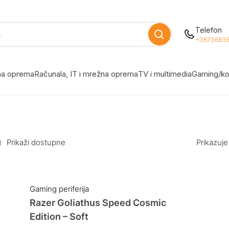
Telefon
+38736835
žna oprema
Računala, IT i mrežna oprema
TV i multimedia
Gaming/ko
Prikaži dostupne
Prikazuje
Gaming periferija
Razer Goliathus Speed Cosmic
Edition – Soft