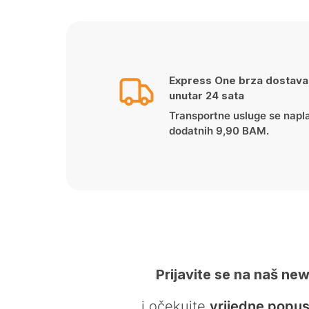
Express One brza dostava
unutar 24 sata
Transportne usluge se napl
dodatnih 9,90 BAM.
Prijavite se na naš new
… i očekujte
vrijedne popus