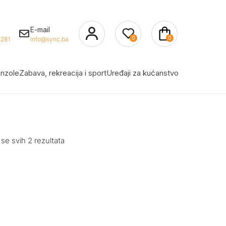
E-mail
0
0
281
info@sync.ba
nzole
Zabava, rekreacija i sport
Uređaji za kućanstvo
 se svih 2 rezultata