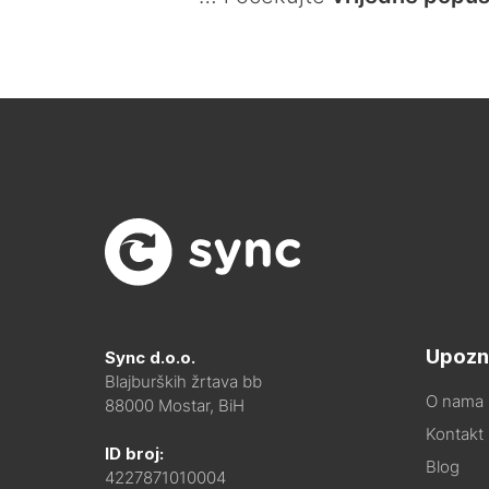
Upozn
Sync d.o.o.
Blajburških žrtava bb
O nama
88000 Mostar, BiH
Kontakt i
ID broj:
Blog
4227871010004