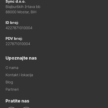
Sync d.o.o.
Blajburških žrtava bb
88000 Mostar, BiH
ID broj:
4227871010004
PDV broj:
227871010004
Upoznajte nas
O nama
Kontakt i lokacija
Blog
Partneri
Pratite nas