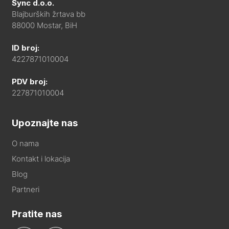
Sync d.o.o.
Blajburških žrtava bb
88000 Mostar, BiH
ID broj:
4227871010004
PDV broj:
227871010004
Upoznajte nas
O nama
Kontakt i lokacija
Blog
Partneri
Pratite nas