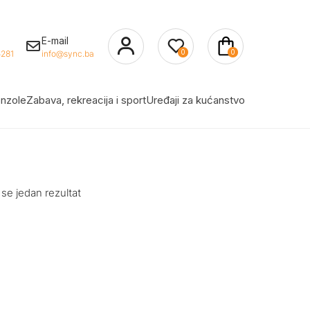
E-mail
0
0
281
info@sync.ba
nzole
Zabava, rekreacija i sport
Uređaji za kućanstvo
 se jedan rezultat