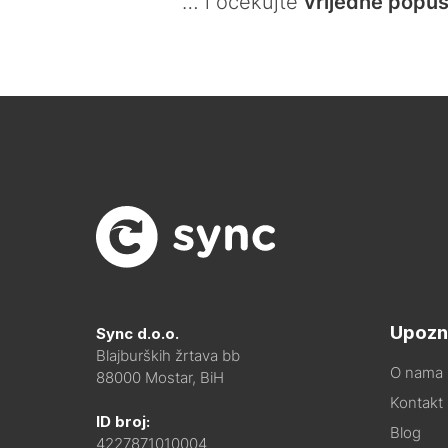
… i očekujte
vrijedne popus
Upozn
Sync d.o.o.
Blajburških žrtava bb
O nama
88000 Mostar, BiH
Kontakt i
ID broj:
Blog
4227871010004