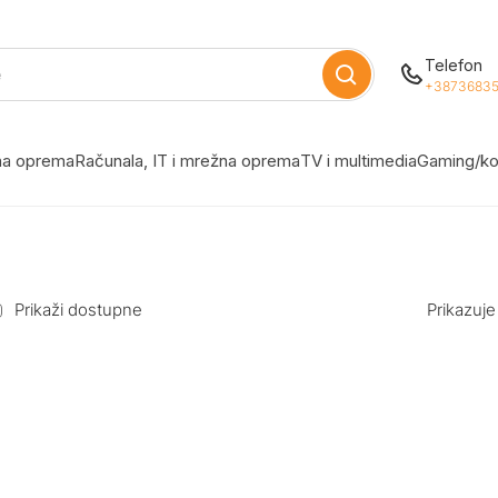
Telefon
+38736835
žna oprema
Računala, IT i mrežna oprema
TV i multimedia
Gaming/ko
Prikaži dostupne
Prikazuje