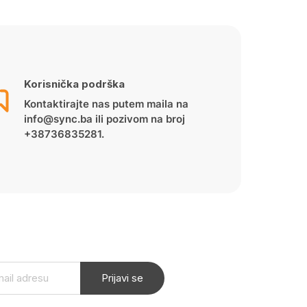
Korisnička podrška
Kontaktirajte nas putem maila na
info@sync.ba ili pozivom na broj
+38736835281.
Prijavi se