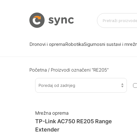
Dronovi i oprema
Robotika
Sigurnosni sustavi i mre
Početna
/ Proizvodi označeni “RE205”
Poredaj od zadnjeg
Mrežna oprema
TP-Link AC750 RE205 Range
Extender