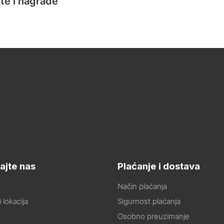
te i nagrade
ajte nas
Plaćanje i dostava
Način plaćanja
 lokacija
Sigurnost plaćanja
Osobno preuzimanje