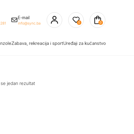
E-mail
0
0
281
info@sync.ba
nzole
Zabava, rekreacija i sport
Uređaji za kućanstvo
 se jedan rezultat