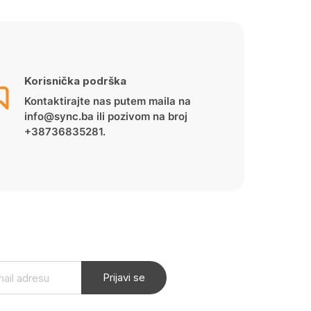
Korisnička podrška
Kontaktirajte nas putem maila na
info@sync.ba ili pozivom na broj
+38736835281.
Prijavi se