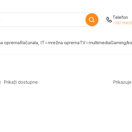
Telefon
+38736835
žna oprema
Računala, IT i mrežna oprema
TV i multimedia
Gaming/ko
Prikaži dostupne
Prikazuje