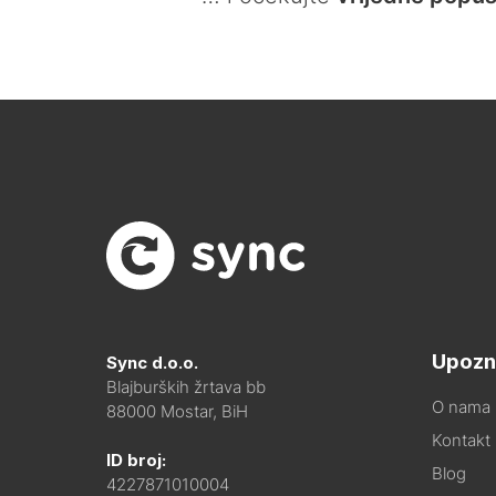
Upozn
Sync d.o.o.
Blajburških žrtava bb
O nama
88000 Mostar, BiH
Kontakt i
ID broj:
Blog
4227871010004