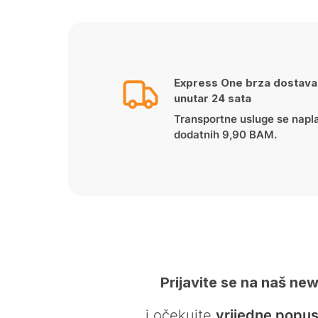
Express One brza dostava
unutar 24 sata
Transportne usluge se napl
dodatnih 9,90 BAM.
Prijavite se na naš new
… i očekujte
vrijedne popus