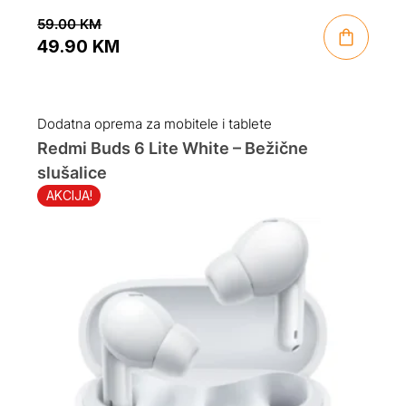
59.00
KM
49.90
KM
Original
Current
price
price
was:
is:
Dodatna oprema za mobitele i tablete
59.00 KM.
49.90 KM.
Redmi Buds 6 Lite White – Bežične
slušalice
AKCIJA!