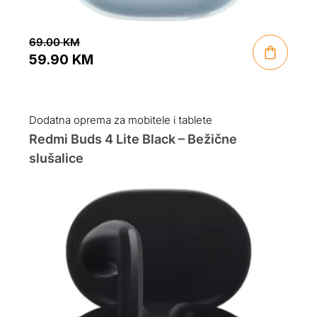
69.00
KM
59.90
KM
Original
Current
price
price
was:
is:
Dodatna oprema za mobitele i tablete
69.00 KM.
59.90 KM.
Redmi Buds 4 Lite Black – Bežične
slušalice