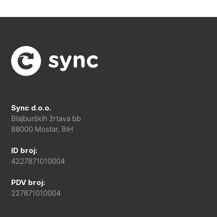
Sync d.o.o.
Blajburških žrtava bb
88000 Mostar, BiH
ID broj:
4227871010004
PDV broj:
227871010004