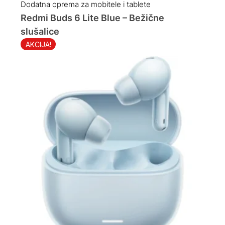
was:
is:
Dodatna oprema za mobitele i tablete
69.00 KM.
55.00 KM.
Redmi Buds 6 Lite Blue – Bežične
slušalice
AKCIJA!