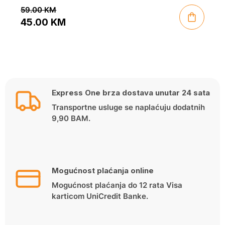
59.00
KM
45.00
KM
Original
Current
price
price
was:
is:
59.00 KM.
45.00 KM.
Express One brza dostava unutar 24 sata
Transportne usluge se naplaćuju dodatnih
9,90 BAM.
Mogućnost plaćanja online
Mogućnost plaćanja do 12 rata Visa
karticom UniCredit Banke.