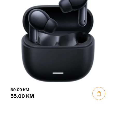
69.00
KM
55.00
KM
Original
Current
price
price