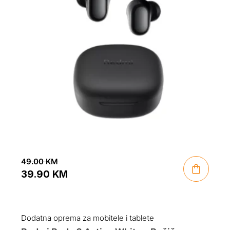
49.00
KM
39.90
KM
Original
Current
price
price
was:
is:
Dodatna oprema za mobitele i tablete