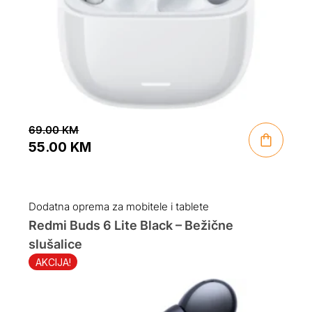
69.00
KM
55.00
KM
Original
Current
price
price
was:
is:
Dodatna oprema za mobitele i tablete
69.00 KM.
55.00 KM.
Redmi Buds 6 Lite Black – Bežične
slušalice
AKCIJA!