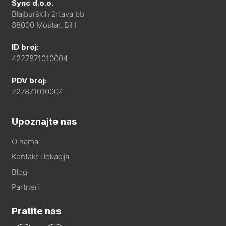
Sync d.o.o.
Blajburških žrtava bb
88000 Mostar, BiH
ID broj:
4227871010004
PDV broj:
227871010004
Upoznajte nas
O nama
Kontakt i lokacija
Blog
Partneri
Pratite nas