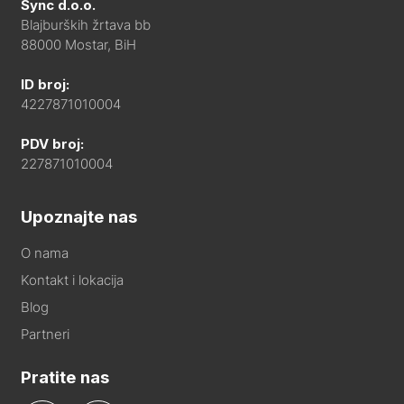
Sync d.o.o.
Blajburških žrtava bb
88000 Mostar, BiH
ID broj:
4227871010004
PDV broj:
227871010004
Upoznajte nas
O nama
Kontakt i lokacija
Blog
Partneri
Pratite nas