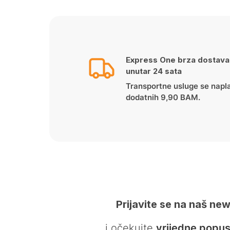
Express One brza dostava
unutar 24 sata
Transportne usluge se napl
dodatnih 9,90 BAM.
Prijavite se na naš new
… i očekujte
vrijedne popus