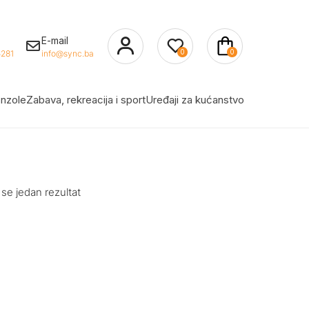
E-mail
0
0
281
info@sync.ba
nzole
Zabava, rekreacija i sport
Uređaji za kućanstvo
 se jedan rezultat