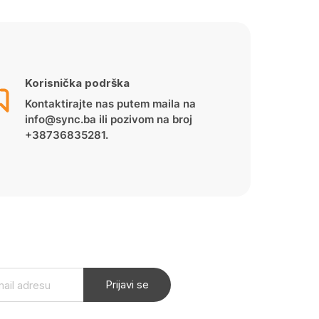
Korisnička podrška
Kontaktirajte nas putem maila na
info@sync.ba ili pozivom na broj
+38736835281.
Prijavi se