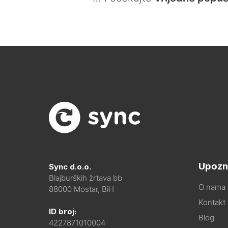
Upozn
Sync d.o.o.
Blajburških žrtava bb
O nama
88000 Mostar, BiH
Kontakt i
ID broj:
Blog
4227871010004