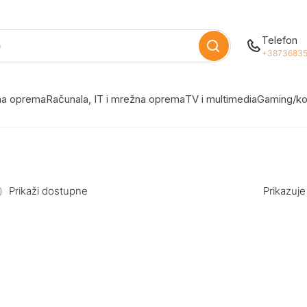
Telefon
+38736835
žna oprema
Računala, IT i mrežna oprema
TV i multimedia
Gaming/ko
Prikaži dostupne
Prikazuje