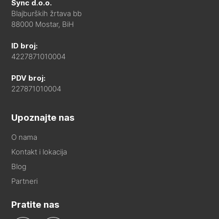
Sync d.o.o.
Blajburških žrtava bb
88000 Mostar, BiH
ID broj:
4227871010004
PDV broj:
227871010004
Upoznajte nas
O nama
Kontakt i lokacija
Blog
Partneri
Pratite nas