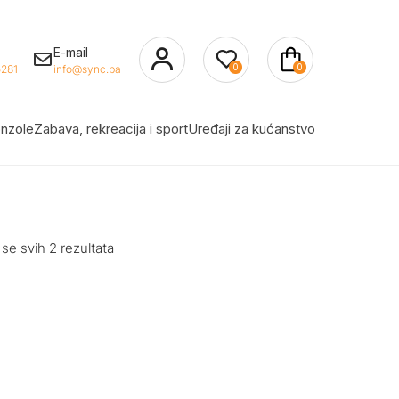
E-mail
0
0
281
info@sync.ba
nzole
Zabava, rekreacija i sport
Uređaji za kućanstvo
 se svih 2 rezultata