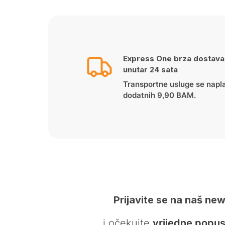
Express One brza dostava
unutar 24 sata
Transportne usluge se napl
dodatnih 9,90 BAM.
Prijavite se na naš new
… i očekujte
vrijedne popus