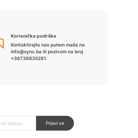
Korisnička podrška
Kontaktirajte nas putem maila na
info@sync.ba ili pozivom na broj
+38736835281.
Prijavi se