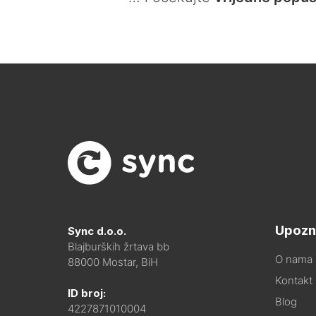
Upozn
Sync d.o.o.
Blajburških žrtava bb
O nama
88000 Mostar, BiH
Kontakt i
ID broj:
Blog
4227871010004