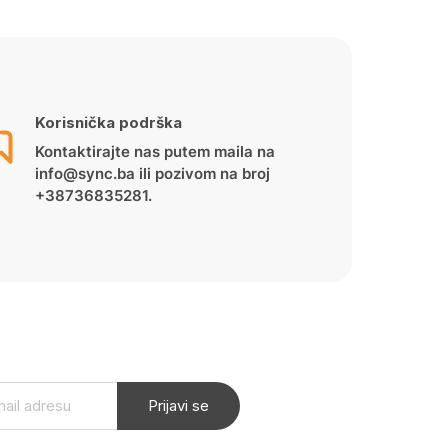
Korisnička podrška
Kontaktirajte nas putem maila na
info@sync.ba ili pozivom na broj
+38736835281.
Prijavi se