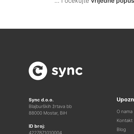
… i očekujte
vrijedne popus
Upozn
Sync d.o.o.
Blajburških žrtava bb
O nama
88000 Mostar, BiH
Kontakt i
ID broj:
Blog
4227871010004