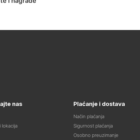
te i nagrade
ajte nas
Plaćanje i dostava
Način plaćanja
 lokacija
Sigurnost plaćanja
Osobno preuzimanje