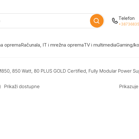
Telefon
+38736835
žna oprema
Računala, IT i mrežna oprema
TV i multimedia
Gaming/ko
M850, 850 Watt, 80 PLUS GOLD Certified, Fully Modular Power Su
Prikaži dostupne
Prikazuje