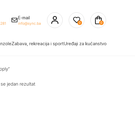
E-mail
0
0
281
info@sync.ba
nzole
Zabava, rekreacija i sport
Uređaji za kućanstvo
pply”
 se jedan rezultat