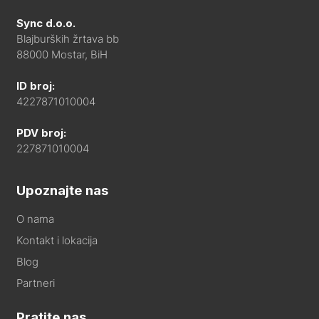
Sync d.o.o.
Blajburških žrtava bb
88000 Mostar, BiH
ID broj:
4227871010004
PDV broj:
227871010004
Upoznajte nas
O nama
Kontakt i lokacija
Blog
Partneri
Pratite nas