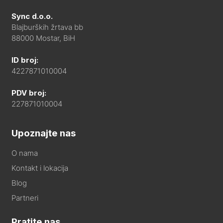
Sync d.o.o.
Blajburških žrtava bb
88000 Mostar, BiH
ID broj:
4227871010004
PDV broj:
227871010004
Upoznajte nas
O nama
Kontakt i lokacija
Blog
Partneri
Pratite nas