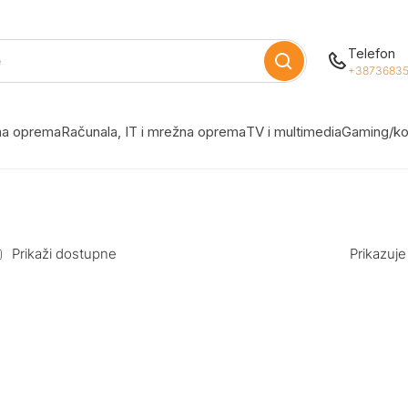
Telefon
+38736835
žna oprema
Računala, IT i mrežna oprema
TV i multimedia
Gaming/ko
Prikaži dostupne
Prikazuje