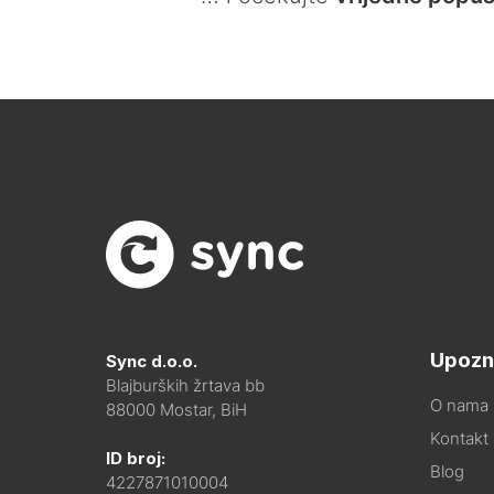
Upozn
Sync d.o.o.
Blajburških žrtava bb
O nama
88000 Mostar, BiH
Kontakt i
ID broj:
Blog
4227871010004