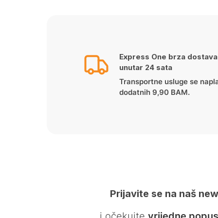
Express One brza dostava
unutar 24 sata
Transportne usluge se napl
dodatnih 9,90 BAM.
Prijavite se na naš new
… i očekujte
vrijedne popus