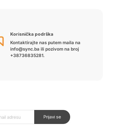
Korisnička podrška
Kontaktirajte nas putem maila na
info@sync.ba ili pozivom na broj
+38736835281.
Prijavi se