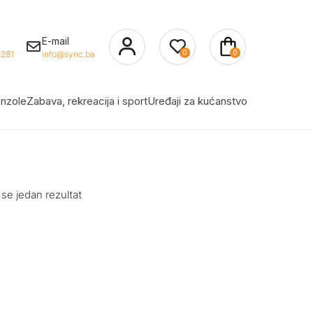
E-mail
0
0
281
info@sync.ba
nzole
Zabava, rekreacija i sport
Uređaji za kućanstvo
 se jedan rezultat